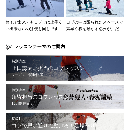
整地で出来てもコブでは上手く
コブの中は限られたスペースで
い出来ないのは僕も同じです...
素早く板を動かす必要が。だ...
レッスンテーマのご案内
特別講座
上田諒太郎担当のコブレッスン
シーズン中随時開催
特別講座
角皆担当のコブレッスン
12月開催日：
12/6(土),7(日),13(土),14(日),20(土),21(日),30(火),31(水)
初級1
コブで思い通りに動ける！足場作り