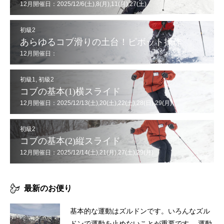
12月開催日：2025/12/6(土),8(月),11(月),27(土)
初級2
あらゆるコブ滑りの土台！ピボット操作
12月開催日：
2025/12/7(日),12(金),20(土),21(日),26(金),29(月),30(火)
初級1
,
初級2
コブの基本(1)横スライド
12月開催日：2025/12/13(土),20(土),22(土),28(日),29(月)
初級2
コブの基本(2)縦スライド
12月開催日：2025/12/14(土),21(月),27(土),29(月)
最新のお便り
基本的な運動はズルドンです。いろんなズル
ドンで運動を止めないことが重要です。 運動