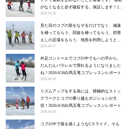
がなくなると必ず破綻する。保証します！2...
2026.04.28
見た目のコブの形をなぞるだけでなく、減速
を補ってもらう、回旋を補ってもらう、切替
えしの足場をもらう、地形を利用しようと...
2026.04.27
外足コントールでコブの中でもハの字から、
だんだんパラレルで滑れるようになりました
ね！2026/4/26白馬五竜コブレッスンレポート
2026.04.26
リズムアップをする為には、積極的なストッ
クワークとコブの乗り越えポジションが大
切！2026/4/26白馬五竜コブレッスンレポート
2026.04.26
コブの中で弧を描くようなCスライド。そも