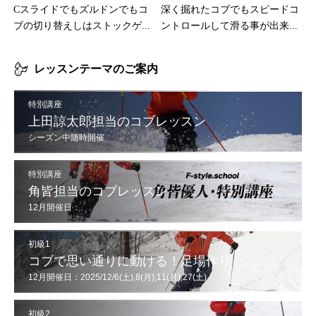
Cスライドでもズルドンでもコ
深く掘れたコブでもスピードコ
ブの切り替えしはストックゲ...
ントロールして滑る事が出来...
レッスンテーマのご案内
特別講座
上田諒太郎担当のコブレッスン
シーズン中随時開催
特別講座
角皆担当のコブレッスン
12月開催日：
12/6(土),7(日),13(土),14(日),20(土),21(日),30(火),31(水)
初級1
コブで思い通りに動ける！足場作り
12月開催日：2025/12/6(土),8(月),11(月),27(土)
初級2