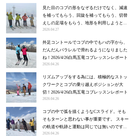
見た目のコブの形をなぞるだけでなく、減速
を補ってもらう、回旋を補ってもらう、切替
えしの足場をもらう、地形を利用しようと...
2026.04.27
外足コントールでコブの中でもハの字から、
だんだんパラレルで滑れるようになりました
ね！2026/4/26白馬五竜コブレッスンレポート
2026.04.26
リズムアップをする為には、積極的なストッ
クワークとコブの乗り越えポジションが大
切！2026/4/26白馬五竜コブレッスンレポート
2026.04.26
コブの中で弧を描くようなCスライド。そも
そもターンと思わない事が重要です。 スキー
の軌道や軌跡と運動は同じでは無いのです...
2026.04.26