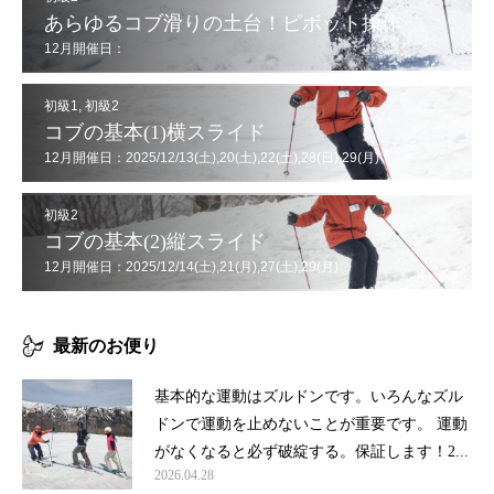
あらゆるコブ滑りの土台！ピボット操作
12月開催日：
2025/12/7(日),12(金),20(土),21(日),26(金),29(月),30(火)
初級1
,
初級2
コブの基本(1)横スライド
12月開催日：2025/12/13(土),20(土),22(土),28(日),29(月)
初級2
コブの基本(2)縦スライド
12月開催日：2025/12/14(土),21(月),27(土),29(月)
最新のお便り
基本的な運動はズルドンです。いろんなズル
ドンで運動を止めないことが重要です。 運動
がなくなると必ず破綻する。保証します！2...
2026.04.28