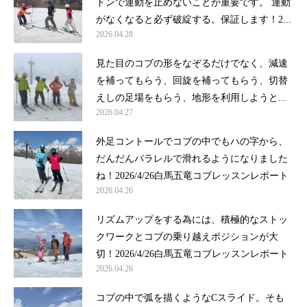
ドンで運動を止めないことが重要です。 運動
がなくなると必ず破綻する。保証します！2...
2026.04.28
見た目のコブの形をなぞるだけでなく、減速
を補ってもらう、回旋を補ってもらう、切替
えしの足場をもらう、地形を利用しようと...
2026.04.27
外足コントールでコブの中でもハの字から、
だんだんパラレルで滑れるようになりました
ね！2026/4/26白馬五竜コブレッスンレポート
2026.04.26
リズムアップをする為には、積極的なストッ
クワークとコブの乗り越えポジションが大
切！2026/4/26白馬五竜コブレッスンレポート
2026.04.26
コブの中で弧を描くようなCスライド。そも