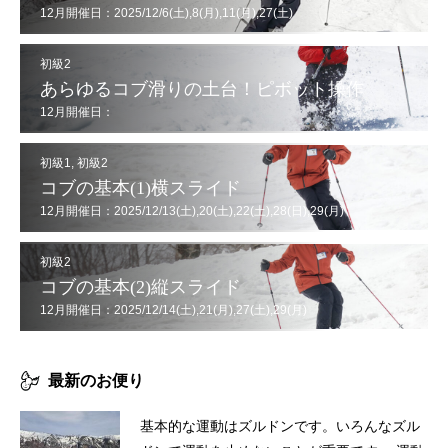
12月開催日：2025/12/6(土),8(月),11(月),27(土)
初級2
あらゆるコブ滑りの土台！ピボット操作
12月開催日：
2025/12/7(日),12(金),20(土),21(日),26(金),29(月),30(火)
初級1
,
初級2
コブの基本(1)横スライド
12月開催日：2025/12/13(土),20(土),22(土),28(日),29(月)
初級2
コブの基本(2)縦スライド
12月開催日：2025/12/14(土),21(月),27(土),29(月)
最新のお便り
基本的な運動はズルドンです。いろんなズル