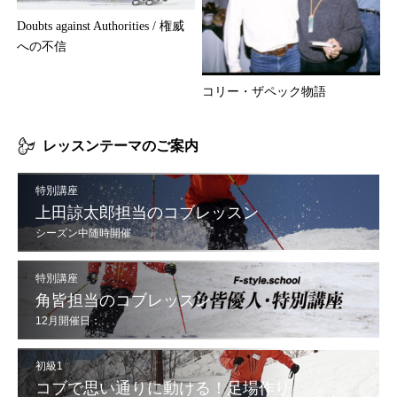
Doubts against Authorities / 権威
への不信
コリー・ザペック物語
レッスンテーマのご案内
特別講座
上田諒太郎担当のコブレッスン
シーズン中随時開催
特別講座
角皆担当のコブレッスン
12月開催日：
12/6(土),7(日),13(土),14(日),20(土),21(日),30(火),31(水)
初級1
コブで思い通りに動ける！足場作り