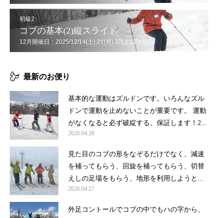
初級2
コブの基本(2)縦スライド
12月開催日：2025/12/14(土),21(月),27(土),29(月)
最新のお便り
基本的な運動はズルドンです。いろんなズル
ドンで運動を止めないことが重要です。 運動
がなくなると必ず破綻する。保証します！2...
2026.04.28
見た目のコブの形をなぞるだけでなく、減速
を補ってもらう、回旋を補ってもらう、切替
えしの足場をもらう、地形を利用しようと...
2026.04.27
外足コントールでコブの中でもハの字から、