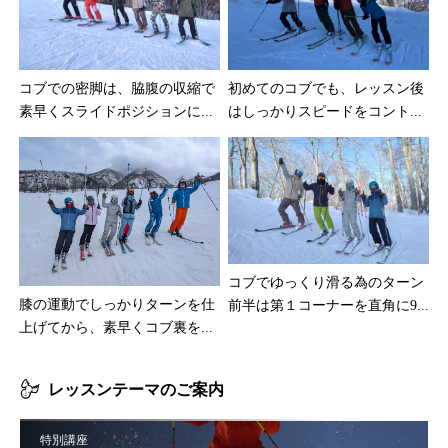
コブでの密脚は、脇腹の収縮で
初めてのコブでも、レッスン後
素早くスライドポジションに...
はしっかりスピードをコント...
コブでゆっくり滑る為のターン
膝の運動でしっかりターンを仕
前半は第１コーナーを直角に9...
上げてから、素早くコブ裏を...
レッスンテーマのご案内
特別講座