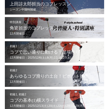
上田諒太郎担当のコブレッスン
シーズン中随時開催
特別講座
角皆担当のコブレッスン
12月開催日：
12/6(土),7(日),13(土),14(日),20(土),21(日),30(火),31(水)
初級1
コブで思い通りに動ける！足場作り
12月開催日：2025/12/6(土),8(月),11(月),27(土)
初級2
あらゆるコブ滑りの土台！ピボット操作
12月開催日：
2025/12/7(日),12(金),20(土),21(日),26(金),29(月),30(火)
初級1
,
初級2
コブの基本(1)横スライド
12月開催日：2025/12/13(土),20(土),22(土),28(日),29(月)