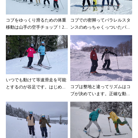
コブをゆっくり滑るための体重
コブでの密脚ってパラレルスタ
移動は山手の空手チョップ！2...
ンスのめっちゃくっついたバ...
いつでも動けて等速滑走を可能
コブは整地と違ってリズムはコ
とするのが谷足です。はじめ...
ブが決めています。正確な動...