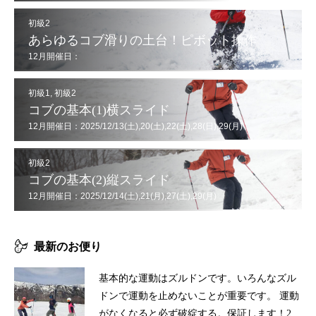
初級2
あらゆるコブ滑りの土台！ピボット操作
12月開催日：
2025/12/7(日),12(金),20(土),21(日),26(金),29(月),30(火)
初級1
,
初級2
コブの基本(1)横スライド
12月開催日：2025/12/13(土),20(土),22(土),28(日),29(月)
初級2
コブの基本(2)縦スライド
12月開催日：2025/12/14(土),21(月),27(土),29(月)
最新のお便り
基本的な運動はズルドンです。いろんなズル
ドンで運動を止めないことが重要です。 運動
がなくなると必ず破綻する。保証します！2...