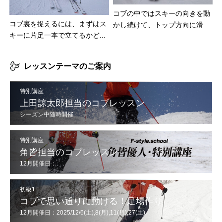
コブの中ではスキーの向きを動
コブ裏を捉えるには、まずはス
かし続けて、トップ方向に滑...
キーに片足一本で立てるかど...
レッスンテーマのご案内
特別講座
上田諒太郎担当のコブレッスン
シーズン中随時開催
特別講座
角皆担当のコブレッスン
12月開催日：
12/6(土),7(日),13(土),14(日),20(土),21(日),30(火),31(水)
初級1
コブで思い通りに動ける！足場作り
12月開催日：2025/12/6(土),8(月),11(月),27(土)