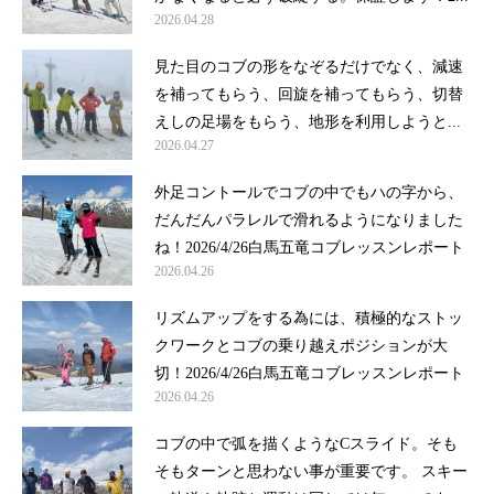
2026.04.28
見た目のコブの形をなぞるだけでなく、減速
を補ってもらう、回旋を補ってもらう、切替
えしの足場をもらう、地形を利用しようと...
2026.04.27
外足コントールでコブの中でもハの字から、
だんだんパラレルで滑れるようになりました
ね！2026/4/26白馬五竜コブレッスンレポート
2026.04.26
リズムアップをする為には、積極的なストッ
クワークとコブの乗り越えポジションが大
切！2026/4/26白馬五竜コブレッスンレポート
2026.04.26
コブの中で弧を描くようなCスライド。そも
そもターンと思わない事が重要です。 スキー