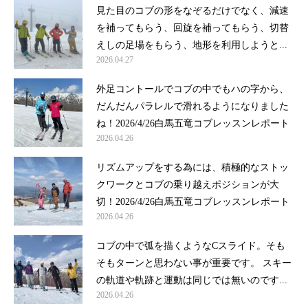
見た目のコブの形をなぞるだけでなく、減速
を補ってもらう、回旋を補ってもらう、切替
えしの足場をもらう、地形を利用しようと...
2026.04.27
外足コントールでコブの中でもハの字から、
だんだんパラレルで滑れるようになりました
ね！2026/4/26白馬五竜コブレッスンレポート
2026.04.26
リズムアップをする為には、積極的なストッ
クワークとコブの乗り越えポジションが大
切！2026/4/26白馬五竜コブレッスンレポート
2026.04.26
コブの中で弧を描くようなCスライド。そも
そもターンと思わない事が重要です。 スキー
の軌道や軌跡と運動は同じでは無いのです...
2026.04.26