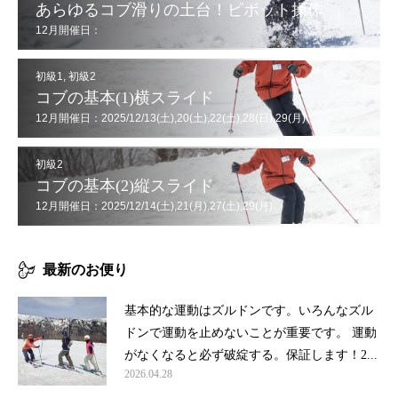
あらゆるコブ滑りの土台！ピボット操作
12月開催日：
2025/12/7(日),12(金),20(土),21(日),26(金),29(月),30(火)
初級1
,
初級2
コブの基本(1)横スライド
12月開催日：2025/12/13(土),20(土),22(土),28(日),29(月)
初級2
コブの基本(2)縦スライド
12月開催日：2025/12/14(土),21(月),27(土),29(月)
最新のお便り
基本的な運動はズルドンです。いろんなズル
ドンで運動を止めないことが重要です。 運動
がなくなると必ず破綻する。保証します！2...
2026.04.28