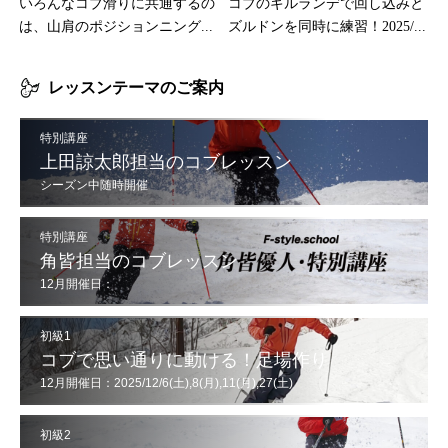
いろんなコブ滑りに共通するの
コブのギルランデで回し込みと
は、山肩のポジションニング...
ズルドンを同時に練習！2025/...
レッスンテーマのご案内
特別講座
上田諒太郎担当のコブレッスン
シーズン中随時開催
特別講座
角皆担当のコブレッスン
12月開催日：
12/6(土),7(日),13(土),14(日),20(土),21(日),30(火),31(水)
初級1
コブで思い通りに動ける！足場作り
12月開催日：2025/12/6(土),8(月),11(月),27(土)
初級2