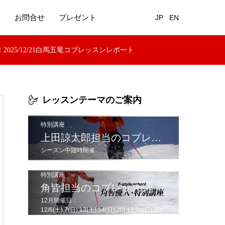
り
お問合せ
プレゼント
JP
EN
25/12/21白馬五竜コブレッスンレポート
レッスンテーマのご案内
特別講座
上田諒太郎担当のコブレッスン
シーズン中随時開催
特別講座
角皆担当のコブレッスン
12月開催日：
12/6(土),7(日),13(土),14(日),20(土),21(日),30(
火),31(水)