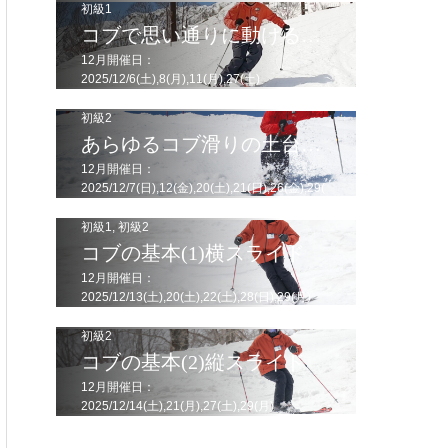
初級1
コブで思い通りに動ける！足場作り
12月開催日：
2025/12/6(土),8(月),11(月),27(土)
初級2
あらゆるコブ滑りの土台！ピボット操作
12月開催日：
2025/12/7(日),12(金),20(土),21(日),26(金),29(
月),30(火)
初級1
,
初級2
コブの基本(1)横スライド
12月開催日：
2025/12/13(土),20(土),22(土),28(日),29(月)
初級2
コブの基本(2)縦スライド
12月開催日：
2025/12/14(土),21(月),27(土),29(月)